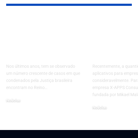
Extradição para o
Saiba a verd
Brasil: como Reino
aplicativos p
Unido virou ‘refúgio’
empresas co
de condenados pela
APPS Consult
Justiça brasileira
Eireli
Nos últimos anos, tem se observado
Recentemente, a quanti
um número crescente de casos em que
aplicativos para empre
condenados pela Justiça brasileira
consideravelmente. Pa
encontram no Reino…
empresa X-APPS Consulto
fundada por Mikael Mal
Noticias
Noticias
12 de junho de 2025
28 de outubro de 2022