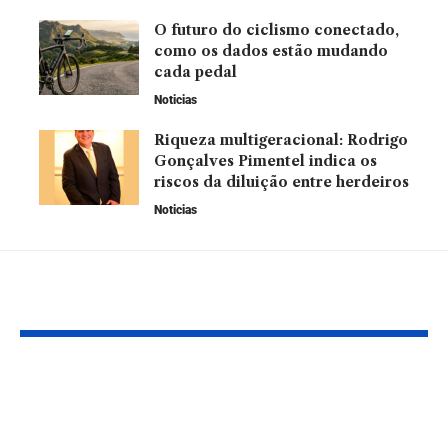
O futuro do ciclismo conectado,
como os dados estão mudando
cada pedal
Noticias
Riqueza multigeracional: Rodrigo
Gonçalves Pimentel indica os
riscos da diluição entre herdeiros
Noticias
Leia Também
Geopolítica
Homologaçã
energética e seus
decisão estr
reflexos no mercado
no Brasil: q