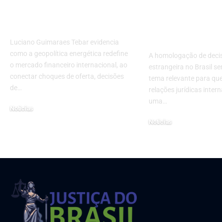
financeiro
pedir e por q
internacional
muda o acess
Justiça
Luciano Guimaraes Tebar evidencia
como a geopolítica energética redefine
A homologação de deci
o mercado financeiro internacional, ao
estrangeira no Brasil s
conectar choques de oferta, decisões
tema relevante para q
de…
relações jurídicas inter
uma…
Noticias
26 de agosto de 2025
Noticias
19 de fevereiro de 2026