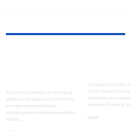
Leia Também
Justiça condena
Juízes são pr
presidente da
Espírito Sant
Câmara do Recife
suspeita de “
por desmatamento
judiciais sim
na Amazônia
Dois juízes do Espírito 
Fritoli e Maurício Cama
A recente condenação de uma figura
detidos em uma operaç
pública de destaque por envolvimento
Ministério Público do Es
em crime ambiental levanta
questionamentos importantes sobre a
Brasil
relação…
2 de agosto de 2024