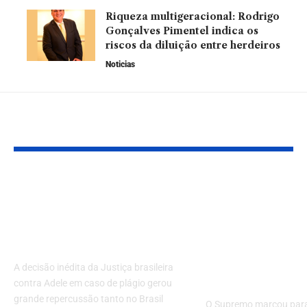
Riqueza multigeracional: Rodrigo
Gonçalves Pimentel indica os
riscos da diluição entre herdeiros
Noticias
Leia Também
A decisão inédita da
Uber e Rappi
Justiça brasileira
o julgamento
contra Adele em caso
pode redefini
de plágio
direitos de m
de trabalhad
A decisão inédita da Justiça brasileira
aplicativo
contra Adele em caso de plágio gerou
grande repercussão tanto no Brasil
O Supremo marcou para