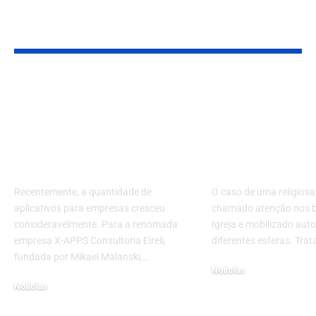
Leia Também
Saiba a verdade dos
Freira brasil
aplicativos para
denuncia
empresas com X-
perseguição 
APPS Consultoria
caso à Justiça
Eireli
Vaticano
Recentemente, a quantidade de
O caso de uma religiosa 
aplicativos para empresas cresceu
chamado atenção nos b
consideravelmente. Para a renomada
Igreja e mobilizado aut
empresa X-APPS Consultoria Eireli,
diferentes esferas. Trat
fundada por Mikael Malanski,…
Noticias
Noticias
3 de julho de 2025
28 de outubro de 2022