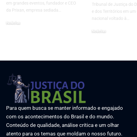
em grandes eventos, fundador e CEO
Tribunal de Justiça do D
da Prixan, empresa sediada…
e dos Territórios em um
nacional voltado à…
Noticias
10 de outubro de 2024
Noticias
6 de maio de 2026
Para quem busca se manter informado e engajado
com os acontecimentos do Brasil e do mundo.
Conteúdo de qualidade, análise crítica e um olhar
atento para os temas que moldam o nosso futuro.