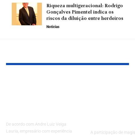
Riqueza multigeracional: Rodrigo
Gonçalves Pimentel indica os
riscos da diluição entre herdeiros
Noticias
Leia Também
Revolução no copo: a
Encontro Na
tecnologia que
da Infância e
transforma a escolha
Juventude fo
de cervejas em
debates sobr
festivais
proteção int
Brasil
De acordo com Andre Luiz Veiga
Lauria, empresário com experiência
A participação de magi