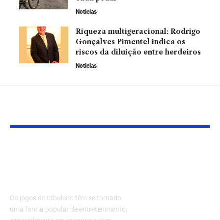
Noticias
Riqueza multigeracional: Rodrigo
Gonçalves Pimentel indica os
riscos da diluição entre herdeiros
Noticias
Leia Também
Jogos de Tabuleiro:
Soldado isra
Os Melhores para
alvo da Justi
Jogar com Amigos
Brasileira de
país: O que is
Os jogos de tabuleiro têm se tornado
significa?
uma forma popular de entretenimento,