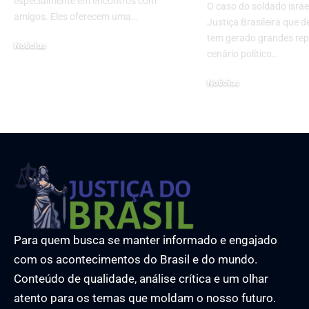
especialmente em encontros com
O caso do soldado israe
amigos. Eles oferecem uma…
Justiça Brasileira que d
tem gerado grandes re
Noticias
cenário político…
31 de outubro de 2024
Noticias
6 de janeiro de 2025
Para quem busca se manter informado e engajado
com os acontecimentos do Brasil e do mundo.
Conteúdo de qualidade, análise crítica e um olhar
atento para os temas que moldam o nosso futuro.