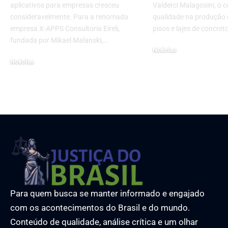
aplicativos para empresas cresceu
Valderci Malagosini, o c
consideravelmente. Para a renomada
qualidade na produção 
empresa X-APPS Consultoria Eireli,
pisos e lajes de concret
fundada por Mikael Malanski,…
Noticias
Noticias
3 de fevereiro de 2026
28 de outubro de 2022
Para quem busca se manter informado e engajado
com os acontecimentos do Brasil e do mundo.
Conteúdo de qualidade, análise crítica e um olhar