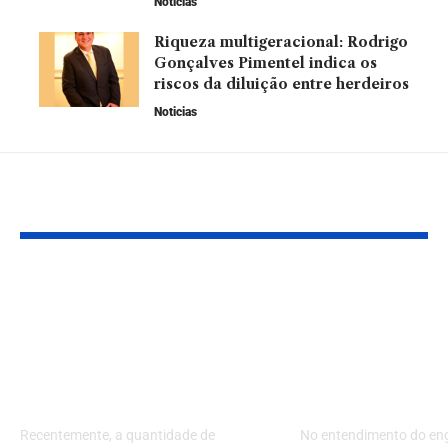
Noticias
Riqueza multigeracional: Rodrigo
Gonçalves Pimentel indica os
riscos da diluição entre herdeiros
Noticias
Leia Também
Saiba a verdade dos
Controle de
aplicativos para
qualidade na
empresas com X-
produção de 
APPS Consultoria
pisos e lajes 
Eireli
concreto
Recentemente, a quantidade de
No entendimento do en