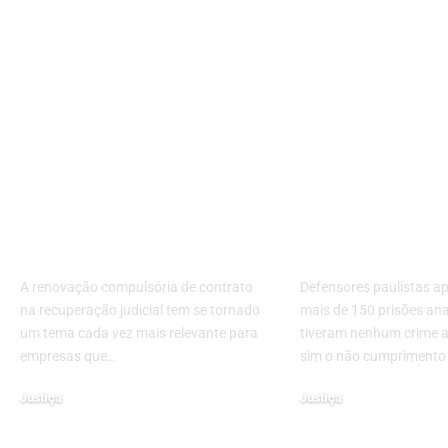
Renovação
Defensoria d
Compulsória de
prisões de de
Contrato na
durante said
Recuperação
temporária 
Judicial: Como
foram ilegais
Empresas Podem se
Grande SP; 
Proteger de Riscos
foram apena
Jurídicos e
descumprime
Financeiros
horário
A renovação compulsória de contrato
Defensores paulistas 
na recuperação judicial tem se tornado
mais de 150 prisões an
um tema cada vez mais relevante para
tiveram nenhum crime 
empresas que…
sim o não cumprimento
Justiça
Justiça
19 de fevereiro de 2026
28 de maio de 2024