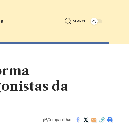
ós
SEARCH
forma
onistas da
Compartilhar