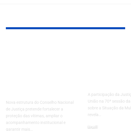
Leia Também
CNJ cria instância
Justiça Milita
para acompanhar
União e a Ag
vítimas de processos
Gênero: o Pa
monitorados: o que
Brasil na 70ª
muda para quem
da ONU sobre
busca Justiça no
Situação da 
Brasil
A participação da Justiç
União na 70ª sessão d
Nova estrutura do Conselho Nacional
sobre a Situação da Mu
de Justiça pretende fortalecer a
revela…
proteção das vítimas, ampliar o
acompanhamento institucional e
Brasil
garantir mais…