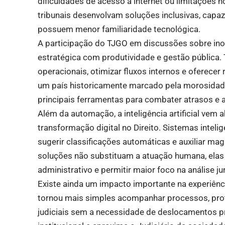
dificuldades de acesso à internet ou limitações n
tribunais desenvolvam soluções inclusivas, capa
possuem menor familiaridade tecnológica.
A participação do TJGO em discussões sobre i
estratégica com produtividade e gestão pública.
operacionais, otimizar fluxos internos e oferece
um país historicamente marcado pela morosidad
principais ferramentas para combater atrasos e au
Além da automação, a inteligência artificial vem
transformação digital no Direito. Sistemas intel
sugerir classificações automáticas e auxiliar ma
soluções não substituam a atuação humana, elas 
administrativo e permitir maior foco na análise jur
Existe ainda um impacto importante na experiênci
tornou mais simples acompanhar processos, pro
judiciais sem a necessidade de deslocamentos pr