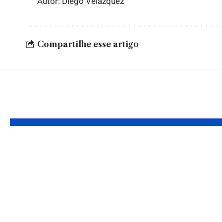
Autor: Diego Velázquez
Compartilhe esse artigo
Leia Também
STF anula provas
STF po
da Lava-Jato
novas r
contra
supersa
desembargador do
Judiciá