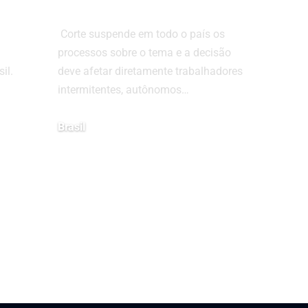
vel
acesso ao INSS
Corte suspende em todo o país os
m
processos sobre o tema e a decisão
il.
deve afetar diretamente trabalhadores
intermitentes, autônomos…
Brasil
21 de julho de 2026