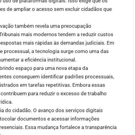
o uso de plataformas digitais. Isso exige que os
zes de ampliar o acesso sem excluir cidadãos que
novação também revela uma preocupação
 Tribunais mais modernos tendem a reduzir custos
r respostas mais rápidas às demandas judiciais. Em
e processual, a tecnologia surge como uma das
mentar a eficiência institucional.
 abrindo espaço para uma nova etapa da
igentes conseguem identificar padrões processuais,
gistrados em tarefas repetitivas. Embora essas
contribuem para reduzir o excesso de trabalho
ídica.
a do cidadão. O avanço dos serviços digitais
tocolar documentos e acessar informações
esenciais. Essa mudança fortalece a transparência