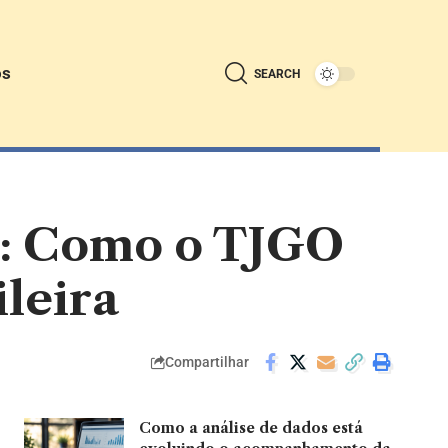
ós
SEARCH
o: Como o TJGO
ileira
Compartilhar
Como a análise de dados está