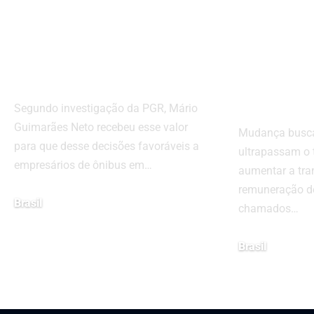
TJ-RJ acusado de
entenda
receber R$6
em jul
milhões em
como a
propina
pode af
cidadã
Segundo investigação da PGR, Mário
Guimarães Neto recebeu esse valor
Mudança busca 
para que desse decisões favoráveis a
ultrapassam o t
empresários de ônibus em…
aumentar a tra
remuneração de
Brasil
chamados…
28 de maio de 2024
Brasil
26 de junho de 202