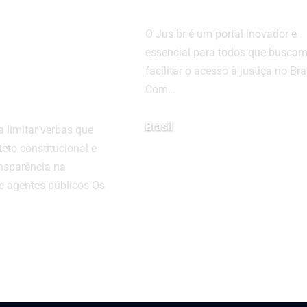
 o que está
Rápida e Acessí
gamento e
O Jus.br é um portal inovador e
 decisão
essencial para todos que busca
etar o
facilitar o acesso à justiça no Bras
Com…
o
Brasil
limitar verbas que
eto constitucional e
10 de fevereiro de 2025
nsparência na
 agentes públicos Os
6