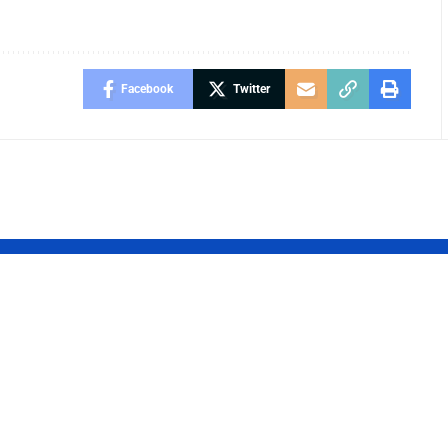
Facebook
Twitter
de definir
Descubra o Jus.b
egras para
O Novo Portal 
lários no
Tornou a Justiç
rio:
Brasileira Mais