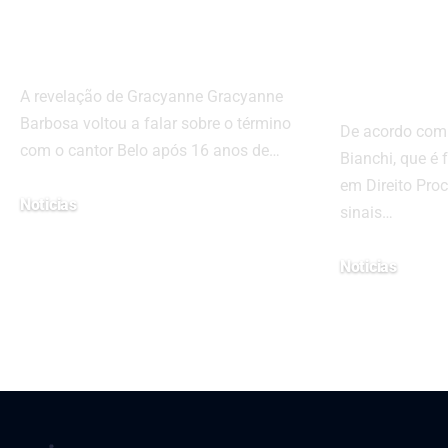
reflexões sobre o
antecip
relacionamento
protege
empre
A revelação de Gracyanne Gracyanne
Barbosa voltou a falar sobre o término
De acordo com 
com o cantor Belo após 16 anos de…
Bianchi, que é 
em Direito Proc
Noticias
sinais…
21 de maio de 2024
Noticias
3 de junho de 2026