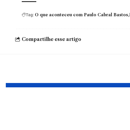
O que aconteceu com Paulo Cabral Bastos
Tag:
Compartilhe esse artigo
Leia Também
Gracyanne
Quais s
Barbosa e o
de uma 
término com Belo:
Saiba 