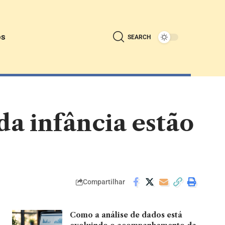
ós
SEARCH
da infância estão
Compartilhar
Como a análise de dados está