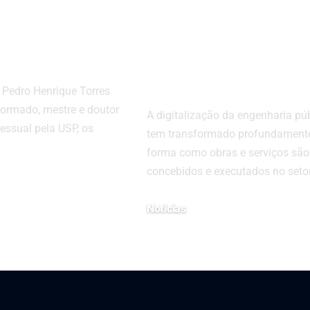
ar riscos e
BIM e outras
r a
tecnologias em
sa
obras do setor
público
Pedro Henrique Torres
formado, mestre e doutor
A digitalização da engenharia pú
essual pela USP, os
tem transformado profundament
forma como obras e serviços são
concebidos e executados no seto
Noticias
14 de julho de 2025