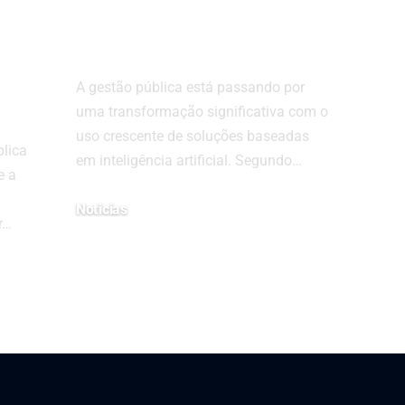
pública com
soluções de IA
A gestão pública está passando por
uma transformação significativa com o
uso crescente de soluções baseadas
blica
em inteligência artificial. Segundo…
e a
Noticias
r…
4 de agosto de 2025