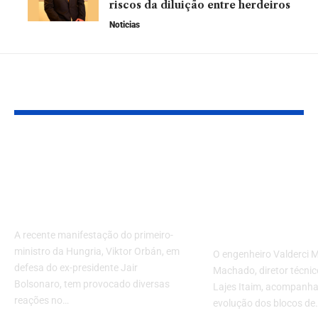
riscos da diluição entre herdeiros
Noticias
Leia Também
Primeiro-ministro da
Blocos de Co
Hungria defende
Eficiência, 
Bolsonaro e critica
e qualidade 
Justiça brasileira
construção ci
moderna
A recente manifestação do primeiro-
ministro da Hungria, Viktor Orbán, em
O engenheiro Valderci 
defesa do ex-presidente Jair
Machado, diretor técnic
Bolsonaro, tem provocado diversas
Lajes Itaim, acompanha
reações no…
evolução dos blocos de