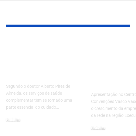
Leia Também
Saúde
Hapvida real
complementar: como
palestra sobr
alcançar a excelência
trajetória e 
na eficiência dos
de saúde na
tratamentos?
ExpoPIM 4.0
Manaus
Segundo o doutor Alberto Pires de
Almeida, os serviços de saúde
Apresentação no Centr
complementar têm se tornado uma
Convenções Vasco Vas
parte essencial do cuidado…
o crescimento da empr
da rede na região Execu
Noticias
9 de dezembro de 2024
Noticias
25 de março de 2026