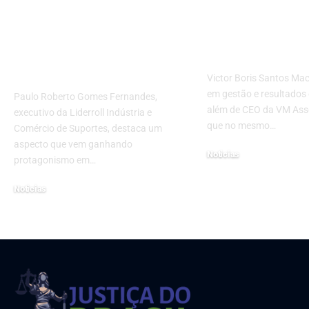
operacional se
empresarial,
constrói ainda nas
governança 
fases iniciais do
diferencial
projeto
Victor Boris Santos Maci
em gestão e resultados 
Paulo Roberto Gomes Fernandes,
além de CEO da VM Ass
executivo da Liderroll Indústria e
que no mesmo…
Comércio de Suportes, destaca um
aspecto que vem ganhando
Noticias
protagonismo em…
25 de fevereiro de 2026
Noticias
7 de abril de 2026