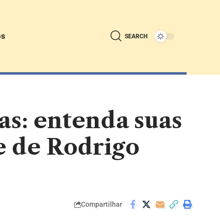
ós
SEARCH
as: entenda suas
se de Rodrigo
Compartilhar