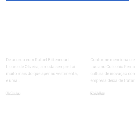
Moda e estilo de vida:
Como criar 
explorando a relação
cultura de i
entre moda,
dentro de u
identidade e
empresa? Ap
comportamento
neste artigo
De acordo com Rafael Bittencourt
Conforme menciona o e
Licurci de Oliveira, a moda sempre foi
Luciano Colicchio Fern
muito mais do que apenas vestimenta;
cultura de inovação c
é uma…
empresa deixa de tratar
Noticias
Noticias
31 de agosto de 2023
8 de junho de 2026