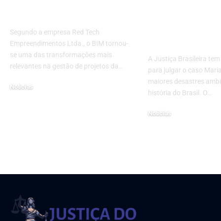
como o BIM reduz o
Brasileira D
retrabalho em obras
Julgar o Caso
Mariana: Ent
Segundo a empresa Red Tech
Legitimidade
Empreendimentos Ltda., o BIM tornou-
se uma das transformações mais
A Justiça Brasileira tem
relevantes na gestão de projetos da…
para julgar o caso Mari
maiores desastres ambi
Noticias
história do Brasil. O…
16 de março de 2026
Noticias
10 de fevereiro de 2025