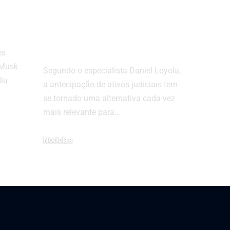
l X
como transformar
decisões em
liquidez imediata
es
 Musk
Segundo o especialista Daniel Loyola,
diu
a antecipação de ativos judiciais tem
se tornado uma alternativa cada vez
mais relevante para…
Noticias
2 de junho de 2025