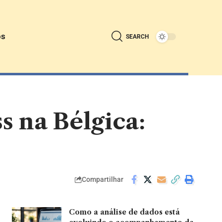
ós
SEARCH
 na Bélgica:
Compartilhar
Como a análise de dados está