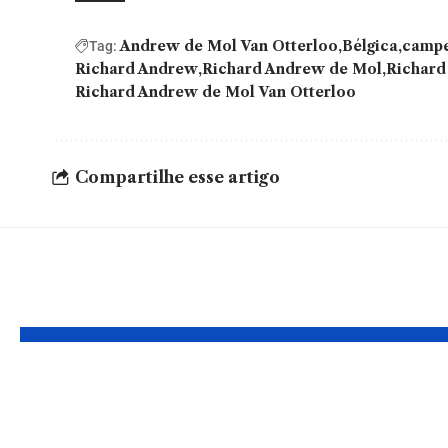
Andrew de Mol Van Otterloo
Bélgica
campe
Tag:
Richard Andrew
Richard Andrew de Mol
Richard
Richard Andrew de Mol Van Otterloo
Compartilhe esse artigo
Leia Também
Como funciona a
A impo
venda de créditos
luta pe