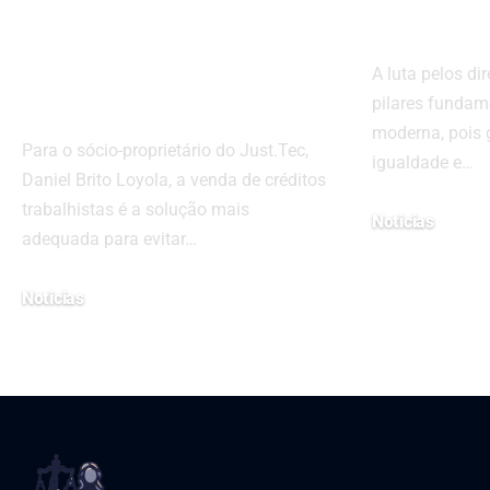
trabalhistas e
human
como a CLT trata o
A luta pelos d
crédito trabalhista
pilares fundam
moderna, pois 
Para o sócio-proprietário do Just.Tec,
igualdade e…
Daniel Brito Loyola, a venda de créditos
trabalhistas é a solução mais
Noticias
adequada para evitar…
17 de janeiro de 20
Noticias
13 de março de 2023