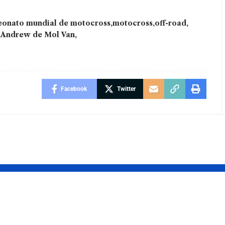
onato mundial de motocross
motocross
off-road
 Andrew de Mol Van
Facebook
Twitter
rtância da
‘Má fé’: Alexand
los direitos
de Moraes pode