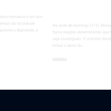
os
tirar rede socia
do ar?
ireitos humanos é um dos
entais da sociedade
Na noite de domingo (7/3), Mora
garante a dignidade, a
havia reagido determinando que
seja investigado. O ministro deci
incluir o dono do…
25
Noticias
28 de maio de 2024