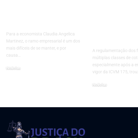
poderão transformar
múltiplas cla
o seu progresso
cotas: entend
empresarial
vantagens e r
segundo a an
Para a economista Claudia Angelica
Rodrigo Bala
Martinez, o ramo empresarial é um dos
mais difíceis de se manter, e por
A regulamentação dos 
causa…
múltiplas classes de cot
especialmente após a e
Noticias
vigor da ICVM 175, tro
10 de janeiro de 2023
Noticias
25 de junho de 2025