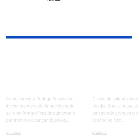
Leia Também
Gerenciamento de
Soldado isra
risco e diversificação
alvo da Justi
de carteira:
Brasileira de
estratégias essenciais
país: O que is
para investidores
significa?
Como comenta Rodrigo Balassiano,
O caso do soldado israe
investir no mercado financeiro pode
Justiça Brasileira que d
ser uma forma eficaz de aumentar o
tem gerado grandes re
patrimônio e alcançar objetivos…
cenário político…
Noticias
Noticias