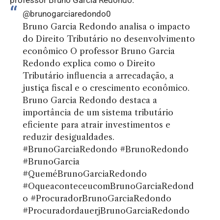
professor Bruno Garcia Redondo.
@brunogarciaredondo0
Bruno Garcia Redondo analisa o impacto
do Direito Tributário no desenvolvimento
econômico O professor Bruno Garcia
Redondo explica como o Direito
Tributário influencia a arrecadação, a
justiça fiscal e o crescimento econômico.
Bruno Garcia Redondo destaca a
importância de um sistema tributário
eficiente para atrair investimentos e
reduzir desigualdades.
#BrunoGarciaRedondo
#BrunoRedondo
#BrunoGarcia
#QueméBrunoGarciaRedondo
#OqueaconteceucomBrunoGarciaRedond
o
#ProcuradorBrunoGarciaRedondo
#ProcuradordauerjBrunoGarciaRedondo