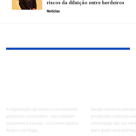
riscos da diluição entre herdeiros
Noticias
Leia Também
Vinhos à prova de
Diversão em 
fraudes: como
quais são as
garantir
animações
autenticidade na
imperdíveis 
importação
streamings?
A importação de vinhos é um mercado
Desde clássicos atempo
global em crescimento, mas também
produções contemporân
suscetível a fraudes. Conforme explica
streamings são um verd
Andre Luiz Veiga…
para quem ama animaçõ