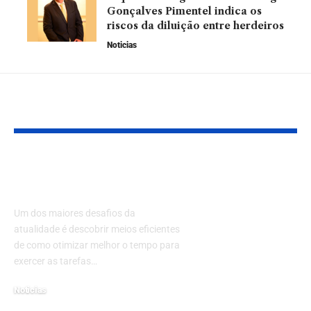
Gonçalves Pimentel indica os
riscos da diluição entre herdeiros
Noticias
Leia Também
Dicas para otimizar o
Alerta e bem-
seu tempo
Como o Sind
Sindicato Na
Um dos maiores desafios da
dos Aposenta
atualidade é descobrir meios eficientes
Pensionistas 
de como otimizar melhor o tempo para
exercer as tarefas…
orienta seus
associados c
Noticias
golpes e par
7 de janeiro de 2022