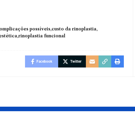
omplicações possíveis
custo da rinoplastia
estética
rinoplastia funcional
Facebook
Twitter
las
Móveis e