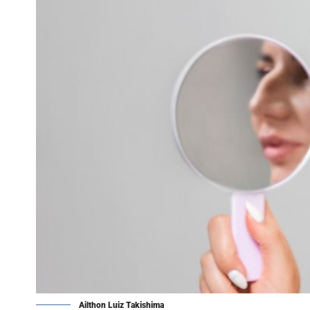
Ailthon Luiz Takishima