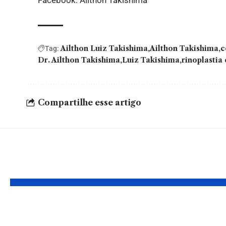
Ailthon Luiz Takishima
Ailthon Takishima
c
Tag:
Dr. Ailthon Takishima
Luiz Takishima
rinoplastia 
Compartilhe esse artigo
Leia Também
Pequenas
Cláusu