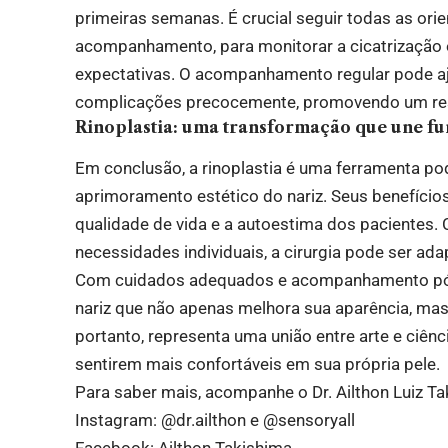
primeiras semanas. É crucial seguir todas as orie
acompanhamento, para monitorar a cicatrização e 
expectativas. O acompanhamento regular pode ajud
complicações precocemente, promovendo um resu
Rinoplastia: uma transformação que une fu
Em conclusão, a rinoplastia é uma ferramenta po
aprimoramento estético do nariz. Seus benefício
qualidade de vida e a autoestima dos pacientes
necessidades individuais, a cirurgia pode ser ada
Com cuidados adequados e acompanhamento pós-
nariz que não apenas melhora sua aparência, mas
portanto, representa uma união entre arte e ciên
sentirem mais confortáveis em sua própria pele.
Para saber mais, acompanhe o Dr. Ailthon Luiz Tak
Instagram:
@dr.ailthon
e
@sensoryall
Facebook: Ailthon Takishima