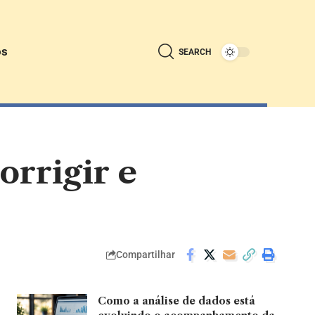
ós
SEARCH
orrigir e
Compartilhar
Como a análise de dados está