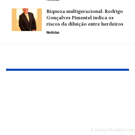
Riqueza multigeracional: Rodrigo
Gonçalves Pimentel indica os
riscos da diluição entre herdeiros
Noticias
Leia Também
Alta ou baixa dos
Por que a Jus
juros: como os
Brasileira D
movimentos do
Julgar o Caso
mercado financeiro
Mariana: Ent
influenciam os
Legitimidade
preços e vendas de
A Justiça Brasileira tem