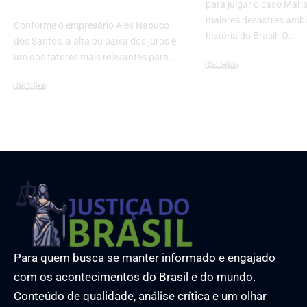
imóveis?
para julgar o caso Mari
maiores desastres ambi
Conforme o empresário Alex Nabuco
história do Brasil. O…
dos Santos, a alta ou baixa dos juros é
um dos fatores mais relevantes para…
Noticias
10 de fevereiro de 2025
Noticias
30 de setembro de 2025
Para quem busca se manter informado e engajado
com os acontecimentos do Brasil e do mundo.
Conteúdo de qualidade, análise crítica e um olhar