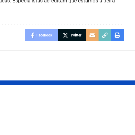
acas. Especialistas acreditam que estamos à beira
Facebook
Twitter
gação de
Bolsa da
o
maternidade: o
eira no
que levar e qua
: quem pode
arrumar