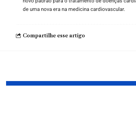
novo padrão para o tratamento de doenças cardí
de uma nova era na medicina cardiovascular.
Compartilhe esse artigo
Leia Também
Judiciário em
Homolo
Transformação:
decisã
Reflexões sobre o
estrang
Futuro da Justiça
Brasil