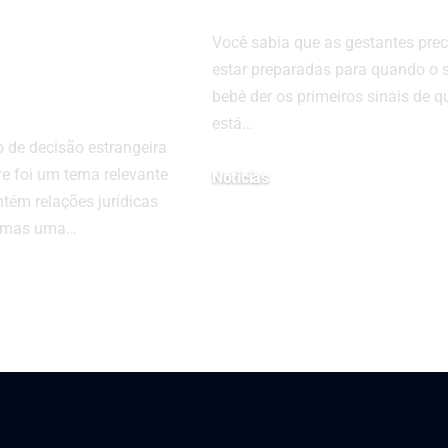
 por que
Você sabia que as gestantes pre
da o acesso
estar preparadas para quando o 
a
bebê der os primeiros sinais de q
está…
de decisão estrangeira
re foi um tema relevante
Noticias
ém relações jurídicas
10 de março de 2023
, mas uma…
2026