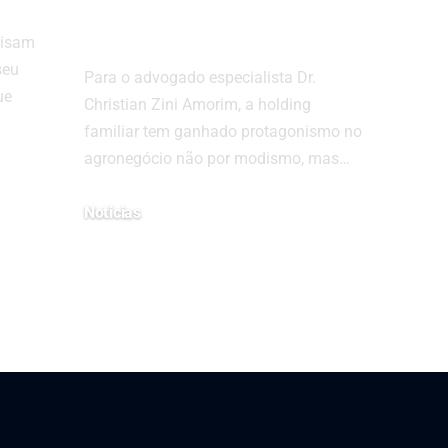
lei
cisam
seu
Para o advogado especialista Dr.
ue
Christian Zini Amorim, a holding
familiar tem ganhado protagonismo no
agronegócio não por modismo, mas…
Noticias
10 de abril de 2025