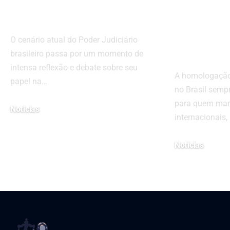
Brasileira
pedir e
isso mu
O cenário atual do Poder Judiciário
à Justiç
brasileiro passa por um momento de
intensa reflexão e debate sobre seu
A homologação 
papel na…
no Brasil semp
para quem mant
Noticias
internacionais
13 de março de 2026
Noticias
19 de fevereiro de 