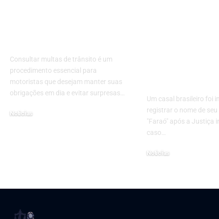
Como Consultar
Casal Brasile
Multas no Detran
Tentou Regis
Brasil
Filho com N
Faraó e Enfr
Consultar multas de trânsito é um
Impediment
procedimento essencial para
Judicial
motoristas que desejam manter suas
obrigações em dia e evitar surpresas…
Um casal brasileiro foi 
registrar o nome de seu
Noticias
"Faraó" após a Justiça in
23 de outubro de 2024
caso…
Noticias
12 de setembro de 2024