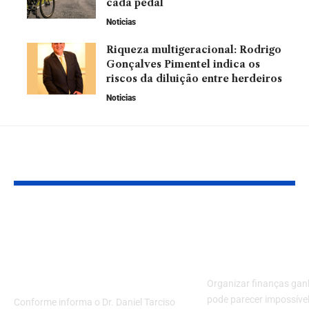
cada pedal
Noticias
Riqueza multigeracional: Rodrigo
Gonçalves Pimentel indica os
riscos da diluição entre herdeiros
Noticias
Leia Também
O caminho para um
Como organi
coração forte:
finanças me
importância da
ganhando po
atividade física!
Organizar finanças ga
pode parecer impossível
Conforme informa o Dr. Daniel Tarciso