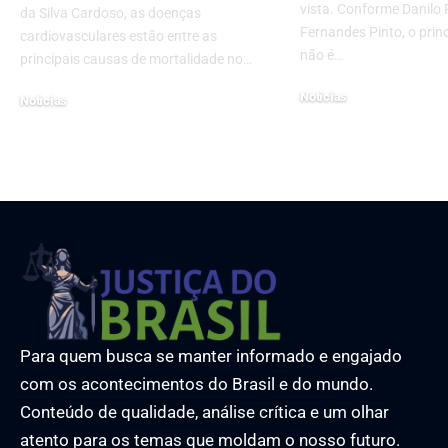
vista. Conforme Danilo 
da Silva Cardoso, as doenças
Fernandes Pinto, o princ
cardiovasculares estão entre as
não é…
principais causas de mortalidade no…
Noticias
Noticias
28 de janeiro de 2026
12 de novembro de 2024
Para quem busca se manter informado e engajado
com os acontecimentos do Brasil e do mundo.
Conteúdo de qualidade, análise crítica e um olhar
atento para os temas que moldam o nosso futuro.