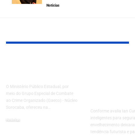
Noticias
Leia Também
MP denuncia 24 por
Casas intelig
manipulação de
segurança pa
jogos eletrônicos
envelhecime
Autonomia e
O Ministério Público Estadual, por
proteção? Co
meio do Grupo Especial de Combate
neste artigo
ao Crime Organizado (Gaeco) - Núcleo
Sorocaba, ofereceu na…
Conforme avalia Ian Cu
inteligentes para segur
Noticias
envelhecimento deixar
5 de setembro de 2023
tendência futurista e 