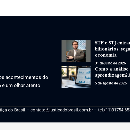
STF e STJ entra
bilionários: seg
economia
31 de julho de 2026
Como a análise
aprendizagem? A
os acontecimentos do
5 de agosto de 2026
a e um olhar atento
tiça
do Brasil –
contato@justicadobrasil.com.br
– tel.(11)91754-65