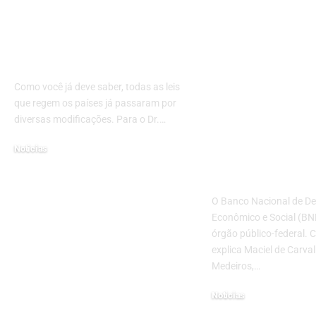
Entenda a cronologia
Banco Nacion
do Direito Processual
Desenvolvim
Penal
Econômico e 
(BNDES) e o
Como você já deve saber, todas as leis
investiment
que regem os países já passaram por
pequenas em
diversas modificações. Para o Dr.…
com Maciel 
Noticias
Carvalho Rod
28 de fevereiro de 2023
Medeiros
O Banco Nacional de D
Econômico e Social (B
órgão público-federal.
explica Maciel de Carva
Medeiros,…
Noticias
22 de setembro de 2022