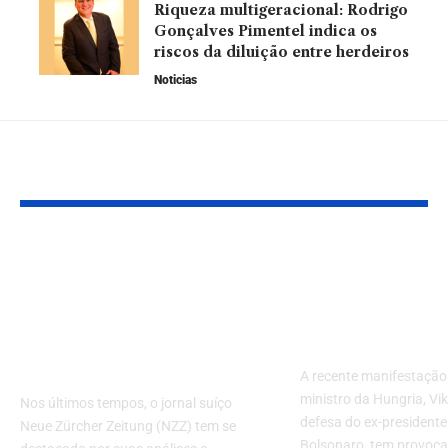
Riqueza multigeracional: Rodrigo
Gonçalves Pimentel indica os
riscos da diluição entre herdeiros
Noticias
Leia Também
Jornal suíço NZZ
Primeiro-min
revela escândalos de
Hungria def
luxo e nepotismo na
Bolsonaro e c
elite judiciária
Justiça brasil
brasileira
A recente manifestação 
ministro da Hungria, Vi
Nos últimos tempos, o jornal suíço
defesa do ex-presidente
Neue Zürcher Zeitung (NZZ) tem se
Bolsonaro, tem provoca