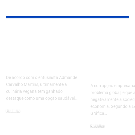
Leia Também
Da tradição à
Veja qual é a
inovação: o impacto
responsabili
da culinária vegana
social das e
nas culturas
no combate 
alimentares
corrupção
empresarial
De acordo com o entusiasta Admar de
Carvalho Martins, ultimamente a
A corrupção empresaria
culinária vegana tem ganhado
problema global, e que 
destaque como uma opção saudável…
negativamente a socied
economia. Segundo a L
Noticias
Gráfica…
29 de outubro de 2024
Noticias
20 de março de 2023