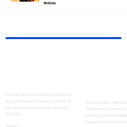
Noticias
Leia Também
A Década da Justiça:
Combate ao 
O Marco Histórico da
Organizado 
Decisão do STF
Tecnologia: 
contra a Tentativa de
Desafio da S
Golpe de Bolsonaro
Pública e da 
Brasileira
O Brasil viveu um momento histórico e
de grande relevância para o futuro da
O avanço das organiza
sua democracia, quando o Supremo
criminosas no Brasil tr
Tribunal…
combate à criminalida
maiores desafios instit
Justiça