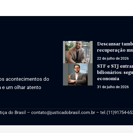
Descansar també
recuperação mu
22 de julho de 2026
STF e STJ entra
bilionários: seg
economia
os acontecimentos do
a e um olhar atento
31 de julho de 2026
tiça
do Brasil –
contato@justicadobrasil.com.br
– tel.(11)91754-65