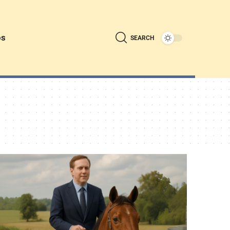
ós
SEARCH