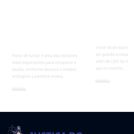
Pensando em parar
Empresas fo
de fumar? Descubra
frágeis: Ma
com Lawrence Aseba
empresarial
Tipo, o que muda no
governanç
seu corpo desde as
diferencial
primeiras horas
Victor Boris Santos 
em gestão e resultad
Parar de fumar é uma das decisões
além de CEO da VM 
mais importantes para recuperar a
que no mesmo…
saúde, conforme destaca o médico
urologista Lawrence Aseba…
Noticias
25 de fevereiro de 2026
Noticias
1 de agosto de 2025