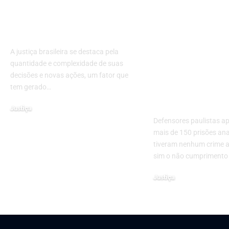
campeã em decisões
prisões de de
e novas ações, diz
durante said
presidente da AMB
temporária 
foram ilegais
A justiça brasileira se destaca pela
Grande SP; 
quantidade e complexidade de suas
foram apena
decisões e novas ações, um fator que
tem gerado…
descumprime
horário
Justiça
19 de fevereiro de 2025
Defensores paulistas 
mais de 150 prisões an
tiveram nenhum crime 
sim o não cumprimento
Justiça
28 de maio de 2024