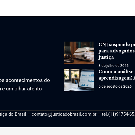
CNJ suspende pr
para advogados,
Justiça
8 de julho de 2026
Como a análise
aprendizagem? A
os acontecimentos do
5 de agosto de 2026
a e um olhar atento
tiça
do Brasil –
contato@justicadobrasil.com.br
– tel.(11)91754-65