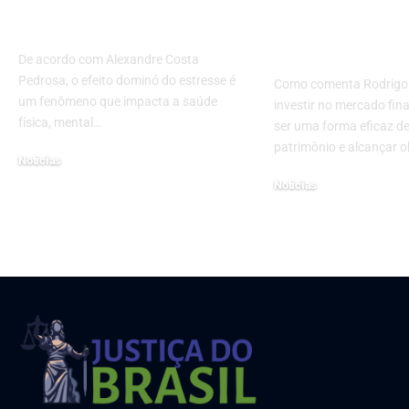
desregula todo o seu
de carteira:
sistema?
estratégias e
para investid
De acordo com Alexandre Costa
Pedrosa, o efeito dominó do estresse é
Como comenta Rodrigo 
um fenômeno que impacta a saúde
investir no mercado fin
física, mental…
ser uma forma eficaz d
patrimônio e alcançar o
Noticias
28 de novembro de 2025
Noticias
5 de julho de 2023