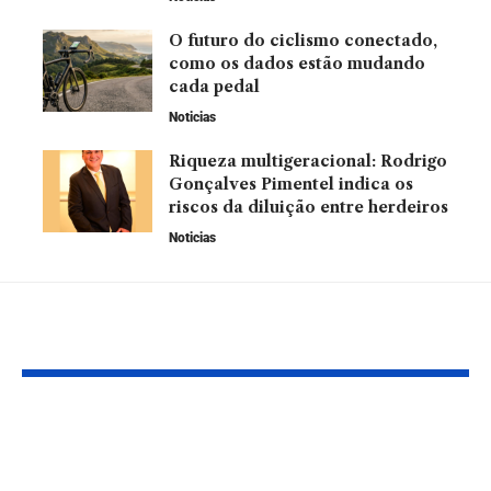
O futuro do ciclismo conectado,
como os dados estão mudando
cada pedal
Noticias
Riqueza multigeracional: Rodrigo
Gonçalves Pimentel indica os
riscos da diluição entre herdeiros
Noticias
Leia Também
Efeito dominó do
Gerenciamen
estresse: Como ele
risco e diver