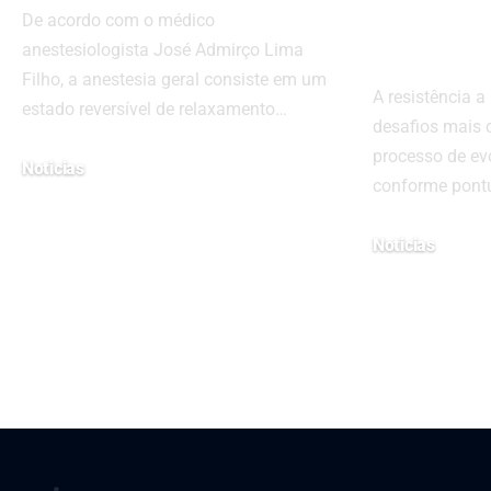
insegu
De acordo com o médico
de uma
anestesiologista José Admirço Lima
Filho, a anestesia geral consiste em um
A resistência 
estado reversível de relaxamento…
desafios mais
processo de ev
Noticias
conforme pont
18 de janeiro de 2023
Noticias
8 de julho de 2026