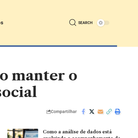
ós
SEARCH
mo manter o
social
Compartilhar
Como a análise de dados está