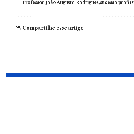
Professor João Augusto Rodrigues
sucesso profiss
Compartilhe esse artigo
Leia Também
Veja tudo que você
Resistê
precisa saber
mudanç
sobre a anestesia
Descub
geral
lidar 