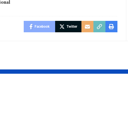
ional
Facebook
Twitter
ncia a
Descubra as raç
as:
de pets mais
ra como
incomuns e
com equipes
curiosas, com