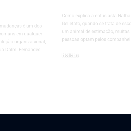
ras dentro
Nathalia Bellet
 empresa
Como explica a entusiasta Natha
Belletato, quando se trata de esc
a mudanças é um dos
um animal de estimação, muitas
 comuns em qualquer
pessoas optam pelos companhei
olução organizacional,
ua Dalmi Fernandes…
Noticias
22 de fevereiro de 2024