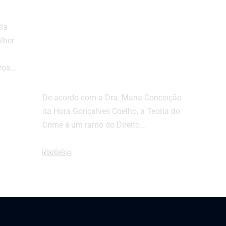
ato
aprofundada sobre
suas principais
lia
vertentes e
olher
conceitos
ros…
fundamentais
De acordo com a Dra. Maria Conceição
da Hora Gonçalves Coelho, a Teoria do
Crime é um ramo do Direito…
Noticias
17 de abril de 2023