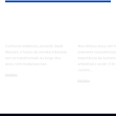
Por que o futuro da
Finanças
carreira tributária
Sustentáveis:
depende de mentes
Investindo n
analíticas?
Responsável
Conforme evidencia Leonardo Siade
Nos últimos anos, tem 
Manzan, o futuro da carreira tributária
crescente conscientiza
tem se transformado ao longo dos
importância da sustent
anos, com mudanças nas…
ambiental e social. O Dr
Jacinto…
Noticias
Noticias
23 de maio de 2025
7 de junho de 2023