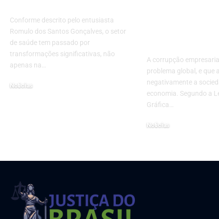
futuro da saúde
social das e
no combate 
Conforme descrito pelo entusiasta
corrupção
Romulo dos Santos Gonçalves, o setor
empresarial
de saúde tem passado por
transformações significativas, não
A corrupção empresaria
apenas na…
problema global, e que 
negativamente a socied
Noticias
economia. Segundo a L
18 de julho de 2024
Gráfica…
Noticias
20 de março de 2023